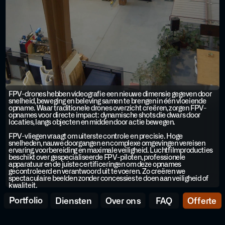
FPV-drones hebben videografie een nieuwe dimensie gegeven door 
snelheid, beweging en beleving samen te brengen in één vloeiende 
opname. Waar traditionele drones overzicht creëren, zorgen FPV-
opnames voor directe impact: dynamische shots die dwars door 
locaties, langs objecten en midden door actie bewegen.
FPV-vliegen vraagt om uiterste controle en precisie. Hoge 
snelheden, nauwe doorgangen en complexe omgevingen vereisen 
ervaring, voorbereiding en maximale veiligheid. Luchtfilmproducties 
beschikt over gespecialiseerde FPV-piloten, professionele 
apparatuur en de juiste certificeringen om deze opnames 
gecontroleerd en verantwoord uit te voeren. Zo creëren we 
spectaculaire beelden zonder concessies te doen aan veiligheid of 
kwaliteit.
Portfolio
Diensten
Over ons
FAQ
Offerte