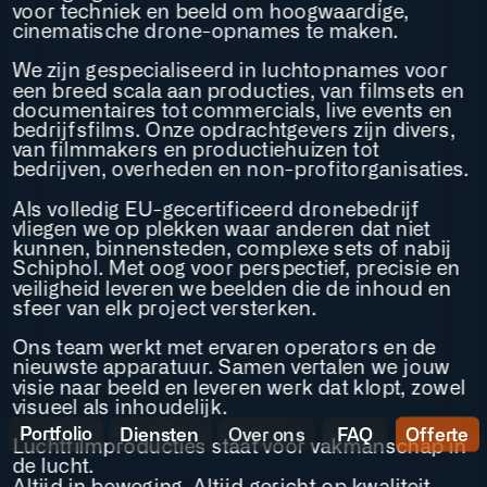
voor techniek en beeld om hoogwaardige, 
cinematische drone-opnames te maken.
We zijn gespecialiseerd in luchtopnames voor 
een breed scala aan producties, van filmsets en 
documentaires tot commercials, live events en 
bedrijfsfilms. Onze opdrachtgevers zijn divers, 
van filmmakers en productiehuizen tot 
bedrijven, overheden en non-profitorganisaties.
Als volledig EU-gecertificeerd dronebedrijf 
vliegen we op plekken waar anderen dat niet 
kunnen, binnensteden, complexe sets of nabij 
Schiphol. Met oog voor perspectief, precisie en 
veiligheid leveren we beelden die de inhoud en 
sfeer van elk project versterken.
Ons team werkt met ervaren operators en de 
nieuwste apparatuur. Samen vertalen we jouw 
visie naar beeld en leveren werk dat klopt, zowel 
visueel als inhoudelijk.
Portfolio
Diensten
Over ons
FAQ
Offerte
Luchtfilmproducties staat voor vakmanschap in 
de lucht. 